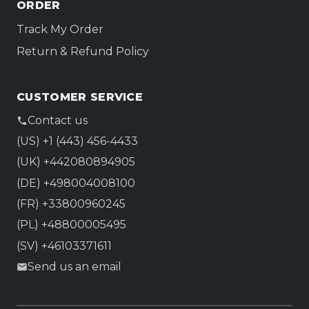
ORDER
Track My Order
Return & Refund Policy
CUSTOMER SERVICE
Contact us
(US) +1 (443) 456-4433
(UK) +442080894905
(DE) +498004008100
(FR) +33800960245
(PL) +48800005495
(SV) +46103371611
Send us an email