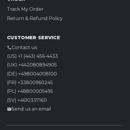
Track My Order
Return & Refund Policy
CUSTOMER SERVICE
Contact us
(US) +1 (443) 456-4433
(UK) +442080894905
(DE) +498004008100
(FR) +33800960245
(PL) +48800005495
(SV) +46103371611
Send us an email