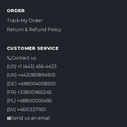
ORDER
Track My Order
Return & Refund Policy
CUSTOMER SERVICE
Contact us
(US) +1 (443) 456-4433
(UK) +442080894905
(DE) +498004008100
(FR) +33800960245
(PL) +48800005495
(SV) +46103371611
Send us an email