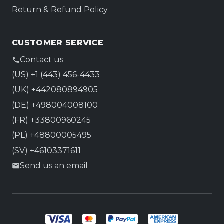
Return & Refund Policy
CUSTOMER SERVICE
Contact us
(US) +1 (443) 456-4433
(UK) +442080894905
(DE) +498004008100
(FR) +33800960245
(PL) +48800005495
(SV) +46103371611
Send us an email