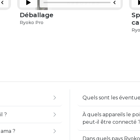
Déballage
Sp
ca
Ryoko Pro
Ryo
Quels sont les éventue
l ?
À quels appareils le po
peut-il être connecté 
ama ?
Dans quels pays Ryoko 