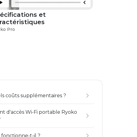
écifications et
Troublesh
ractéristiques
Issues
ko Pro
Ryoko Pro
ls coûts supplémentaires ?
int d'accès Wi-Fi portable Ryoko
?
fonctionne-t-il ?