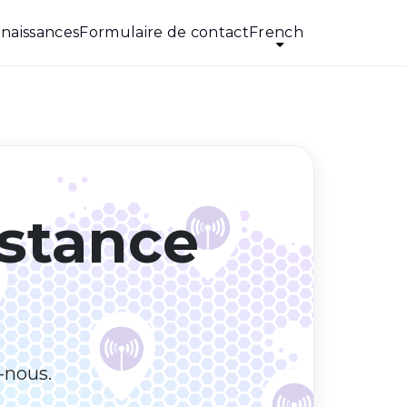
naissances
Formulaire de contact
French
istance
-nous.