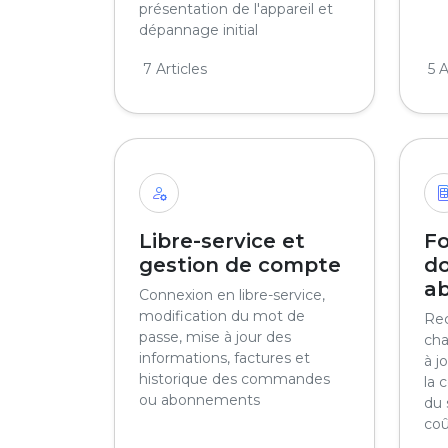
présentation de l'appareil et
dépannage initial
7 Articles
5 A
Libre-service et
Fo
gestion de compte
d
a
Connexion en libre-service,
modification du mot de
Rec
passe, mise à jour des
cha
informations, factures et
à j
historique des commandes
la 
ou abonnements
du 
coû