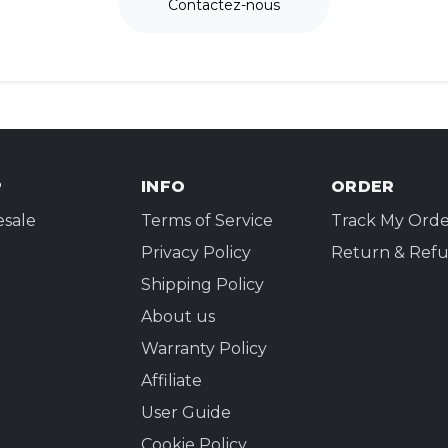
Contactez-nous
tral (comme une table ou la poche d'un sac à dos) afin 
nsibles plutôt que le Wi-Fi public, et vérifiez vos donné
evient votre compagnon de voyage toujours prêt. Il gère
 vous concentrer sur votre voyage, et non sur votre conn
P
INFO
ORDER
sale
Terms of Service
Track My Orde
Privacy Policy
Return & Refu
Shipping Policy
About us
Warranty Policy
Affiliate
User Guide
Cookie Policy