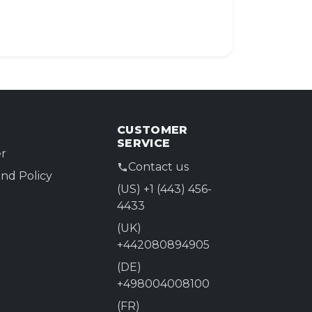
que tous vos appareils puissent se
es régulièrement pour ne pas avoir
 la connectivité discrètement en
exion.
CUSTOMER
SERVICE
r
Contact us
nd Policy
(US) +1 (443) 456-
4433
(UK)
+442080894905
(DE)
+498004008100
(FR)