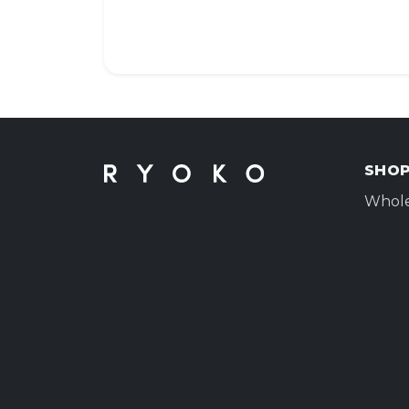
Placez-le dans un endroit cen
connecter facilement.
Utilisez-le pour les tâches se
de surprises.
Avec cette petite routine, Ryoko d
arrière-plan afin que vous puissiez
SHO
Whole