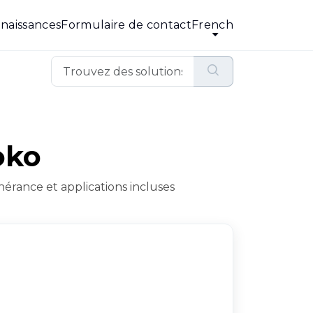
naissances
Formulaire de contact
French
oko
inérance et applications incluses