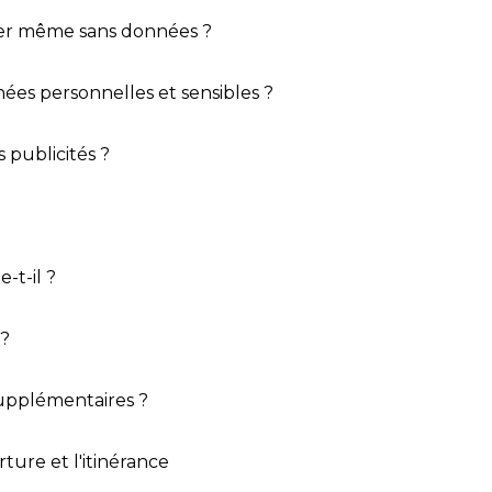
liser même sans données ?
ées personnelles et sensibles ?
 publicités ?
-t-il ?
 ?
supplémentaires ?
ture et l'itinérance