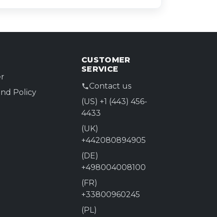
CUSTOMER
SERVICE
r
Contact us
nd Policy
(US) +1 (443) 456-
4433
(UK)
+442080894905
(DE)
+498004008100
(FR)
+33800960245
(PL)