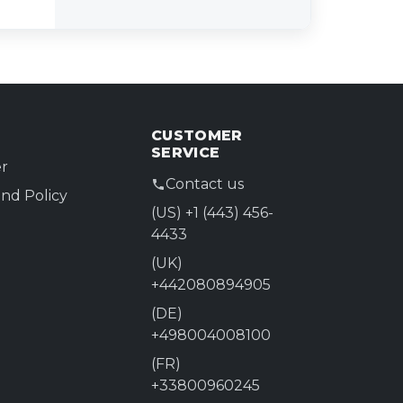
CUSTOMER
SERVICE
r
Contact us
nd Policy
(US) +1 (443) 456-
4433
(UK)
+442080894905
(DE)
+498004008100
(FR)
+33800960245