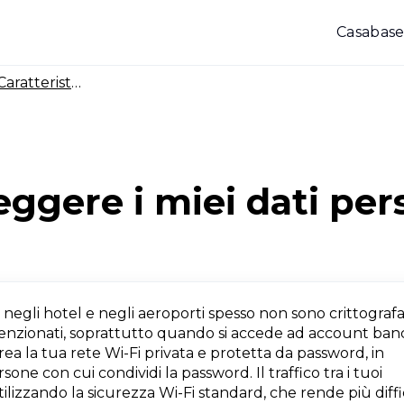
Casa
base
aratteristiche e copertura di Ryoko
ggere i miei dati pers
, negli hotel e negli aeroporti spesso non sono crittograf
ntenzionati, soprattutto quando si accede ad account banc
rea la tua rete Wi-Fi privata e protetta da password, in
ne con cui condividi la password. Il traffico tra i tuoi
tilizzando la sicurezza Wi-Fi standard, che rende più diffi