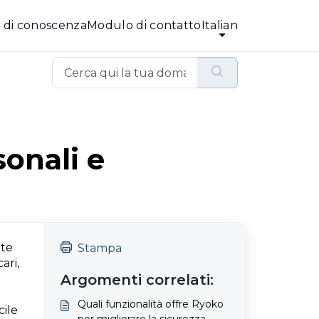
 di conoscenza
Modulo di contatto
Italian
onali e
ate
Stampa
ari,
Argomenti correlati:
Quali funzionalità offre Ryoko
cile