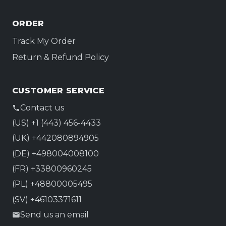
ORDER
Track My Order
Return & Refund Policy
CUSTOMER SERVICE
Contact us
(US) +1 (443) 456-4433
(UK) +442080894905
(DE) +498004008100
(FR) +33800960245
(PL) +48800005495
(SV) +46103371611
Send us an email