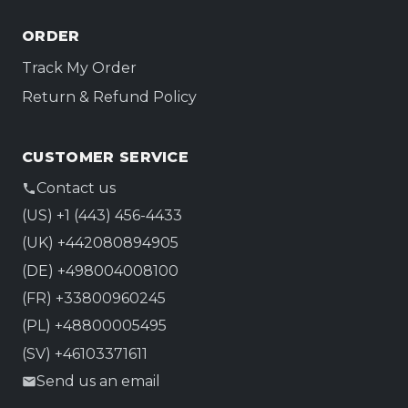
ORDER
Track My Order
Return & Refund Policy
CUSTOMER SERVICE
Contact us
(US) +1 (443) 456-4433
(UK) +442080894905
(DE) +498004008100
(FR) +33800960245
(PL) +48800005495
(SV) +46103371611
Send us an email