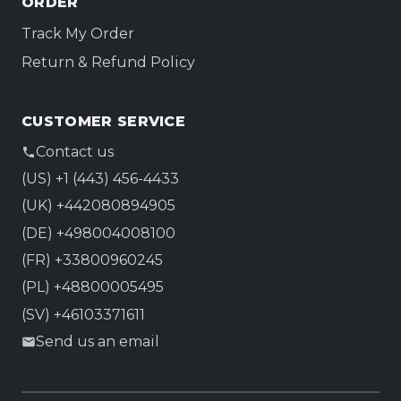
ORDER
Track My Order
Return & Refund Policy
CUSTOMER SERVICE
Contact us
(US) +1 (443) 456-4433
(UK) +442080894905
(DE) +498004008100
(FR) +33800960245
(PL) +48800005495
(SV) +46103371611
Send us an email