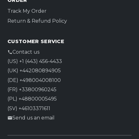
ORDER
Track My Order
Return & Refund Policy
CUSTOMER SERVICE
Contact us
(US) +1 (443) 456-4433
(UK) +442080894905
(DE) +498004008100
(FR) +33800960245
(PL) +48800005495
(SV) +46103371611
Send us an email