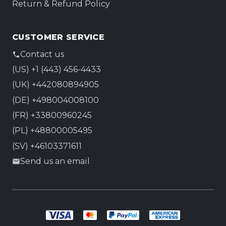
Return & Refund Policy
CUSTOMER SERVICE
Contact us
(US) +1 (443) 456-4433
(UK) +442080894905
(DE) +498004008100
(FR) +33800960245
(PL) +48800005495
(SV) +46103371611
Send us an email