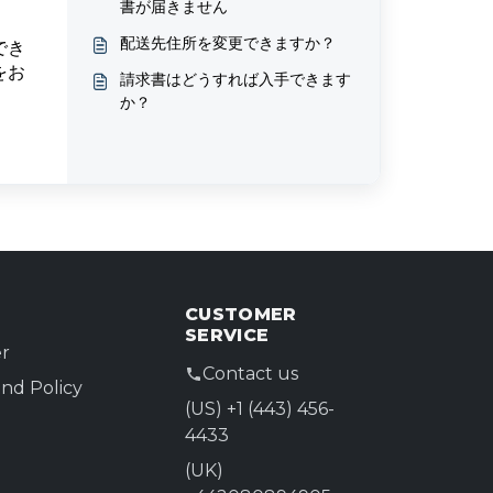
書が届きません
配送先住所を変更できますか？
でき
をお
請求書はどうすれば入手できます
か？
CUSTOMER
SERVICE
r
Contact us
nd Policy
(US) +1 (443) 456-
4433
(UK)