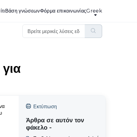
ίτι
Βάση γνώσεων
Φόρμα επικοινωνίας
Greek
 για
να
Εκτύπωση
υ
Άρθρα σε αυτόν τον
φάκελο -