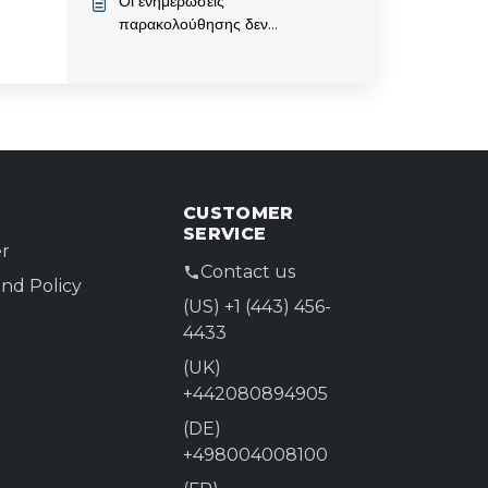
Οι ενημερώσεις
παρακολούθησης δεν
λειτουργούν - τι ακολουθεί;
CUSTOMER
SERVICE
r
Contact us
nd Policy
(US) +1 (443) 456-
4433
(UK)
+442080894905
(DE)
+498004008100