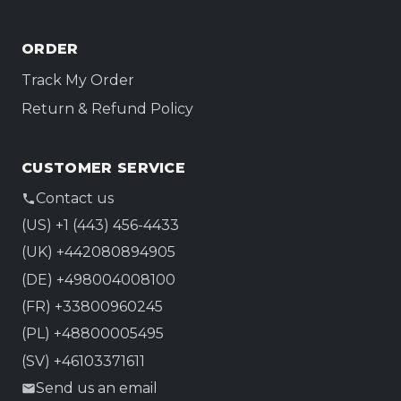
ORDER
Track My Order
Return & Refund Policy
CUSTOMER SERVICE
Contact us
(US) +1 (443) 456-4433
(UK) +442080894905
(DE) +498004008100
(FR) +33800960245
(PL) +48800005495
(SV) +46103371611
Send us an email